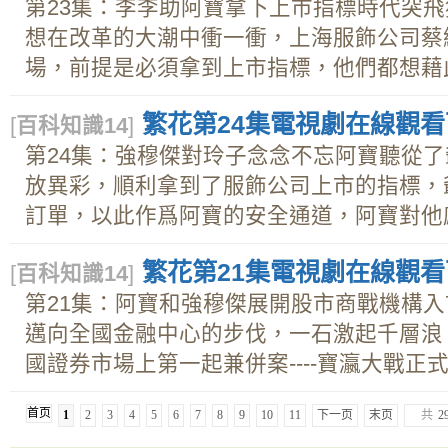
第23集：李李助阿寶拿下上市指標時代突
想在改革的大潮中衝一衝，上海服飾公司蔡
場，前提是必須拿到上市指標，他們都想藉此機
繁花第24集電視劇在線觀看下載
[
百科知識14
]
第24集：強穆傑對玲子念念不忘阿寶聽從
放異彩，順利拿到了服飾公司上市的指標，
訂單，以此作爲阿寶的安全通道，阿寶對他感.
繁花第21集電視劇在線觀看下載
[
百科知識14
]
第21集：阿寶和強穆傑展開股市商戰機構
邁向全國金融中心的步伐，一石激起千層浪。
國證券市場上第一起兼併案----寶瀛大戰正式展
首页
1
2
3
4
5
6
7
8
9
10
11
下一页
末页
共
2