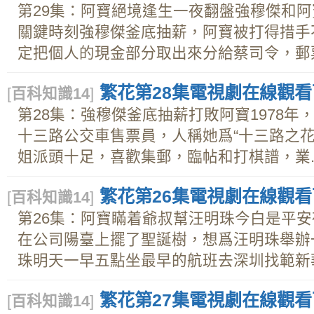
第29集：阿寶絕境逢生一夜翻盤強穆傑和
關鍵時刻強穆傑釜底抽薪，阿寶被打得措手
定把個人的現金部分取出來分給蔡司令，郵票.
繁花第28集電視劇在線觀看下載
[
百科知識14
]
第28集：強穆傑釜底抽薪打敗阿寶1978
十三路公交車售票員，人稱她爲“十三路之花
姐派頭十足，喜歡集郵，臨帖和打棋譜，業..
繁花第26集電視劇在線觀看下載
[
百科知識14
]
第26集：阿寶瞞着爺叔幫汪明珠今白是平
在公司陽臺上擺了聖誕樹，想爲汪明珠舉辦
珠明天一早五點坐最早的航班去深圳找範新華.
繁花第27集電視劇在線觀看下載
[
百科知識14
]