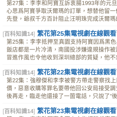
第27集：李李和阿寶互訴衷腸1993年的
心思爲阿寶爭取沃爾瑪的訂單，想替他留一
先登，爺叔千方百計阻止汪明珠完成沃爾瑪的.
繁花第25集電視劇在線觀看下載
[
百科知識14
]
第25集：李李抵押至真園支持阿寶因爲黑
飯店都是一片冷清，南國投涉嫌違規操作被
冒進作風也令他收到深圳總部的質疑，他不想.
繁花第22集電視劇在線觀看下載
[
百科知識14
]
第22集：強穆傑和李李被警方帶走警察找
價，惡意收購等罪名要帶他回公安局接受調
後再走，臨走他還接了一箇電話，只說了“後.
繁花第23集電視劇在線觀看下載
[
百科知識14
]