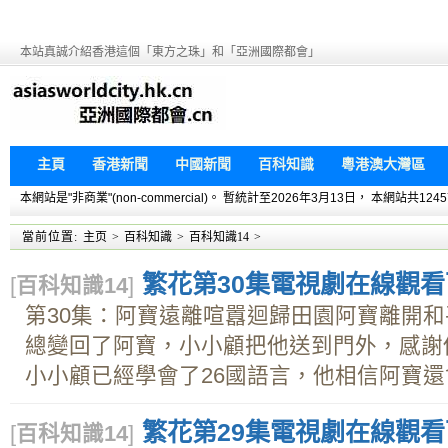
本站真誠介紹香港這個「東方之珠」和「亞洲國際都會」
主頁
香港新聞
中國新聞
百科知識
粵港澳大灣區
本網站是"非商業"(non-commercial)。 暫統計至2026年3月13日， 本網
當前位置:
主页
>
百科知識
>
百科知識14
>
繁花第30集電視劇在線觀看下載
[
百科知識14
]
第30集：阿寶遠離喧囂迴歸田園阿寶離開
總變回了阿寶，小小顧把他送到門外，感謝
小小顧已經學會了26國語言，他相信阿寶還會.
繁花第29集電視劇在線觀看下載
[
百科知識14
]