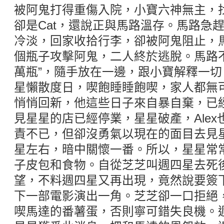
被阿鬼打得重傷入院，小寶六神無主，
卻是Cat，還說正與馬路溫存。馬路急
冷淡，回家收拾行李，卻被阿鬼阻止，
個瓶子攻擊阿鬼，二人終於逃脫。馬路
萬瓶”，隨手放在一邊，跟小寶解釋一
星懶散度日，喫飽睡睡飽喫，家人都無
悄悄回新，他這些日子來自暴自棄，已
見星星的店已經停業，星星破產，Ale
責不已，但卻沒勇氣以現在的面目去見
星左右，暗中關懷一番。所以，星星常
子皮包和食物。自從芝芝叫週四星去死
望，不料週四星又再出現，竟然說要簽
下一部電影演出一角。芝芝卻一口拒絕
喫馬達的番薯蛋，否則寧可錯失良機。