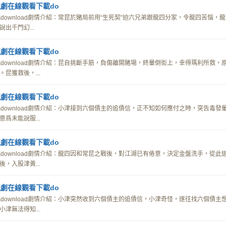
劇在線觀看下載do
ownload劇情介紹：常昆於賭局前用“生死契”迫六兄弟跟龍四分家，令龍四苦惱，龍
出千門幻...
劇在線觀看下載do
download劇情介紹：昆自挑斷手筋，負傷離開賭場，終暈倒街上，幸得瑪利所救，
昆獲救後，...
劇在線觀看下載do
download劇情介紹：小津接到六個債主的追債信，正不知如何應付之時，突告毒發
爲未能說服...
劇在線觀看下載do
download劇情介紹：龍四因和常昆之戰後，對江湖已有倦意，決定金盤洗手，從此
，入股津黃...
劇在線觀看下載do
download劇情介紹：小津突然收到六個債主的追債信，小津奇怪，遂往找六個債主
津無法得知...