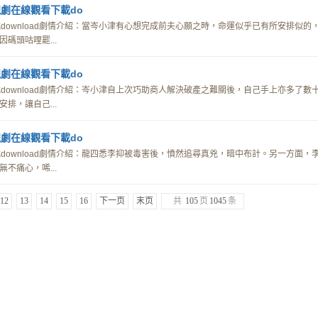
劇在線觀看下載do
download劇情介紹：當岑小津有心想完成前夫心願之時，命運似乎已有所安排似的
碼頭咕哩罷...
劇在線觀看下載do
download劇情介紹：岑小津自上次巧助商人解決破產之難關後，自己手上亦多了數
排，讓自己...
劇在線觀看下載do
download劇情介紹：龍四悉李抑被毒害後，憤然追尋真兇，暗中布計。另一方面，
不痛心，唏...
12
13
14
15
16
下一页
末页
共
105
页
1045
条