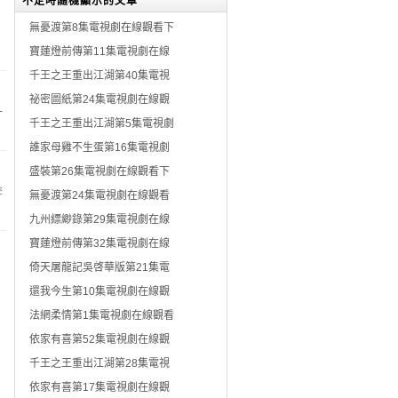
不定時隨機顯示的文章
無憂渡第8集電視劇在線觀看下
，
寶蓮燈前傳第11集電視劇在線
千王之王重出江湖第40集電視
祕密圖紙第24集電視劇在線觀
十
千王之王重出江湖第5集電視劇
誰家母雞不生蛋第16集電視劇
盛裝第26集電視劇在線觀看下
李
無憂渡第24集電視劇在線觀看
九州縹緲錄第29集電視劇在線
寶蓮燈前傳第32集電視劇在線
倚天屠龍記吳啓華版第21集電
還我今生第10集電視劇在線觀
法網柔情第1集電視劇在線觀看
依家有喜第52集電視劇在線觀
千王之王重出江湖第28集電視
依家有喜第17集電視劇在線觀