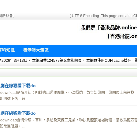
國際都會」
( UTF-8 Encoding. This page contains Ch
百科知識
粵港澳大灣區
 暫統計至2026年3月13日， 本網站共124579篇文章和網頁。 本網頁使用CDN cach
劇在線觀看下載do
download劇情介紹：明透逃出照添魔掌，小津得悉，急告知龍四，龍四馬上前往找
明透下落，無...
劇在線觀看下載do
download劇情介紹：百川，承幼及天棟三兄弟，聯袂到龍頂賭場賭錢，意欲爲龍四
常昆所願，...