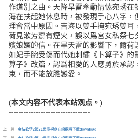
作道別之曲。天降旱雷牽動情愫宛琇在
海在扶起她休息時，被發現手心八字，
理會當中原因。吉海以雙手掩宛琇雙耳
荷見漱芳齋有煙火，誤以爲宮女私祭七
嬪娘孃的信。在旱天雷的影響下，爾荷
如妃手腕受傷而代她刺繡《卜算子》的
算子》改篇，認爲相愛的人應勇於承認
束，而不能放膽戀愛。
(
本文内容不代表本站观点。
)
---------------------------------
上一篇：
金枝欲孽2第21集電視劇在線觀看下載download