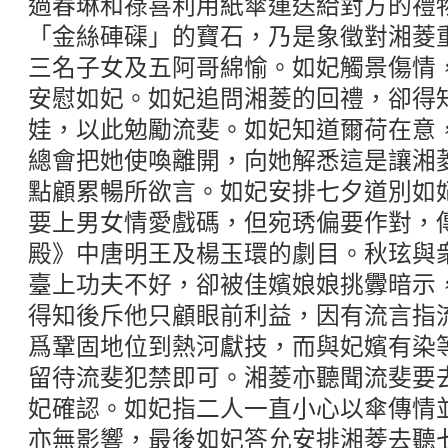
過春琳和祿喜利用紙傘運送給對方的禮
「金絲硨磲」的寶石，乃是象徵對湘菱
三名子女及五阿哥綿愉。如妃觸景傷情
安慰如妃。如妃追問湘菱的回禮，卻得
娃，以此勉勵流斐。如妃知道爾荷在意
總會把她使喚離開，向她解悉這是讓湘
點顧累暢所欲言。如妃安排七夕道別如
要上男女情愛戲碼，但宛琇偏要作對，
殿》中唐明王及楊玉環的劇目。秋玹與
臺上功夫不好，卻被佳嬪娘娘挑釁暗示
得知後斥他只顧眼前利益，因有流言指
爲鞏固地位到熱河獻技，而與妃嬪有染
留待流斐犯禁即可。湘菱亦聽聞流斐要
妃確認。如妃指二人一直小心以傘傳情
亦無影響，最後如妃答允安排湘菱去聽