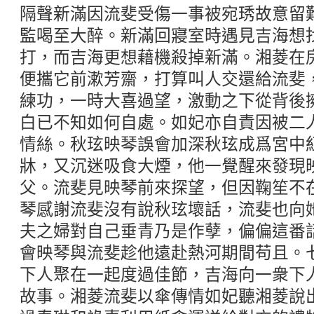
隔聲新滿因流斐受傷一事被宛琇故意留
監喝至大醉。新滿回寢室時遇見吉海想
打，而吉海更想藉機殺掉新滿。湘菱在
便攜它前漱芳齋，打算叫人交還給流斐
練功，一時大喜過望，激動之下從背後
白已不知如何自處。如妃亦自責因被二
情絲。秋玹映琴誤會加深秋玹成爲宮中
牀，又沉迷吸食大煙，他一覺醒來發現
父。流斐見映琴前來探望，但因鞠笙不
琴感謝流斐沒有說秋玹壞話，流斐也向
夫之婦對自己垂青乃是作孽，偏偏這番
會映琴與流斐趁他遠赴熱河期間苟且。
下人聚在一起度過佳節，吉海向一衆下
故事。湘菱流斐以傘傳情如妃聽湘菱說