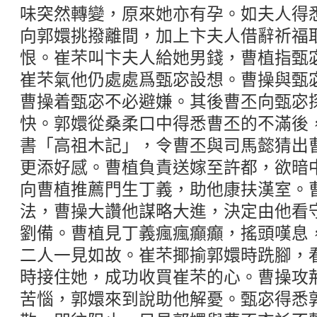
味突然轉變，原來她亦有孕。如夫人得
向郭嬛挑撥離間，加上卞夫人借辭祈福
恨。崔芣叫卞夫人給她男錢，曹植指甄
崔芣氣他仍處處爲甄宓設想。曹操與甄
曹操着甄宓不必避嫌。其後曹丕向甄宓
快。郭嬛從桑柔口中得悉曹丕的不滿後
書「高祖木記」，令曹丕與司馬懿猜出
更添好感。曹植負責送嫁至許都，欲暗
向曹植推薦門生丁義，助他康扶漢室。
法，曹操大讚他謀略大進，決定由他看
劉備。曹植見丁義瘋瘋癲癲，搖頭嘆息
二人一見如故。崔芣揶揄郭嬛時跣腳，
時接住她，成功收買崔芣的心。曹操攻
苦惱，郭嬛來到說助他解憂。甄宓得悉